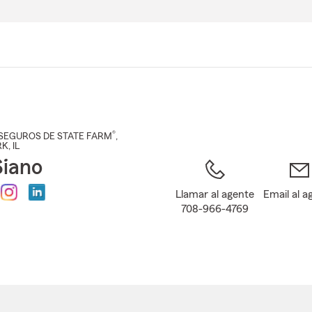
Pasar
al
contenido
principal
®
SEGUROS DE STATE FARM
,
RK
, IL
Siano
Llamar al agente
Email al a
708-966-4769