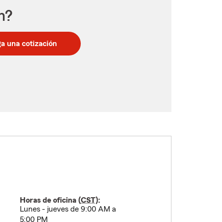
n?
a una cotización
Horas de oficina (
CST
):
Lunes - jueves de 9:00 AM a
5:00 PM