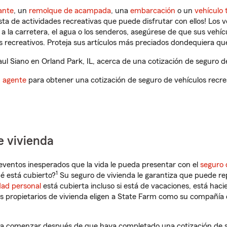
ante
, un
remolque de acampada
, una
embarcación
o un
vehículo 
ista de actividades recreativas que puede disfrutar con ellos! Los 
a la carretera, el agua o los senderos, asegúrese de que sus vehí
 recreativos. Proteja sus artículos más preciados dondequiera qu
l Siano en Orland Park, IL, acerca de una cotización de seguro de
n agente
para obtener una cotización de seguro de vehículos recre
e vivienda
eventos inesperados que la vida le pueda presentar con el
seguro 
1
é está cubierto?
Su seguro de vivienda le garantiza que puede rep
dad personal
está cubierta incluso si está de vacaciones, está haci
propietarios de vivienda eligen a State Farm como su compañía 
á a comenzar después de que haya completado una cotización de s