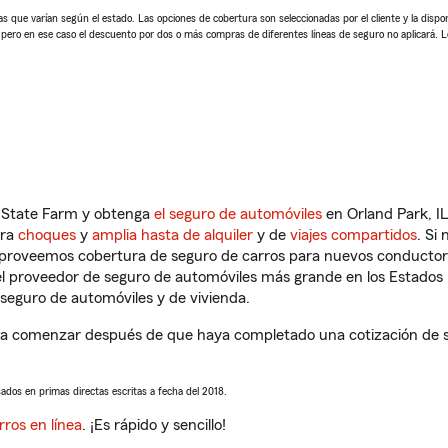
 que varían según el estado. Las opciones de cobertura son seleccionadas por el cliente y la disponib
, pero en ese caso el descuento por dos o más compras de diferentes líneas de seguro no aplicará. 
n State Farm y obtenga
el seguro de automóviles
en Orland Park, IL
tra
choques
y
amplia hasta de alquiler
y de
viajes compartidos
. Si
s proveemos cobertura de seguro de carros para nuevos conductores
l proveedor de seguro de automóviles más grande en los Estados
seguro de automóviles y de vivienda.
á a comenzar después de que haya completado una cotización de se
sados en primas directas escritas a fecha del 2018.
rros en línea
. ¡Es rápido y sencillo!