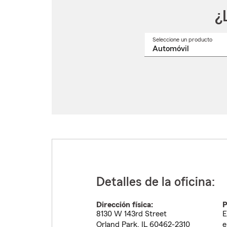
¿
Seleccione un producto
Selec
un
nomb
de
produ
del
menú
despl
Detalles de la oficina:
Dirección física:
P
8130 W 143rd Street
E
Orland Park
,
IL
60462-2310
e