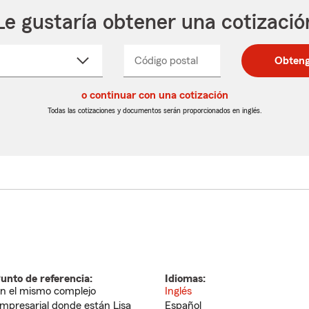
Le gustaría obtener una cotizació
cione
Código postal
Ingresa
Ingresa
Obteng
_____
un
un
re
código
código
cto
o continuar con una cotización
postal
postal
de
de
Todas las cotizaciones y documentos serán proporcionados en inglés.
egable
5
5
dígitos
dígitos
unto de referencia:
Idiomas:
n el mismo complejo
Inglés
mpresarial donde están Lisa
Español